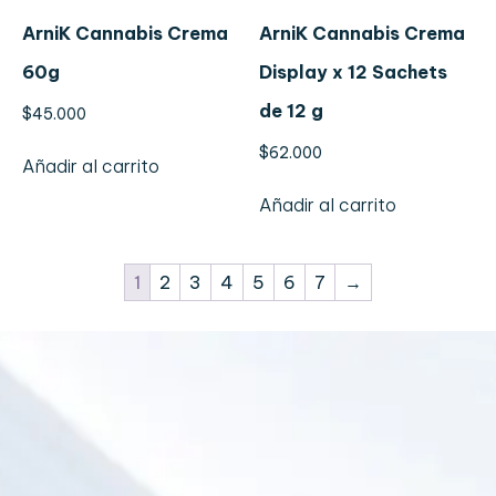
ArniK Cannabis Crema
ArniK Cannabis Crema
60g
Display x 12 Sachets
de 12 g
$
45.000
$
62.000
Añadir al carrito
Añadir al carrito
1
2
3
4
5
6
7
→