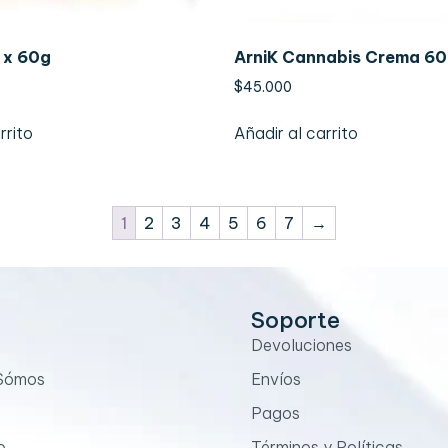
 x 60g
ArniK Cannabis Crema 6
$
45.000
rrito
Añadir al carrito
1
2
3
4
5
6
7
→
Soporte
Devoluciones
 Sómos
Envíos
Pagos
o
Términos y Políticas