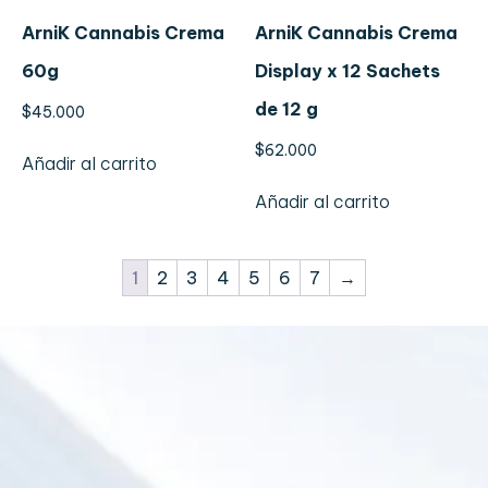
ArniK Cannabis Crema
ArniK Cannabis Crema
60g
Display x 12 Sachets
de 12 g
$
45.000
$
62.000
Añadir al carrito
Añadir al carrito
1
2
3
4
5
6
7
→