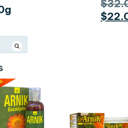
$
32.
0g
$
22.
s