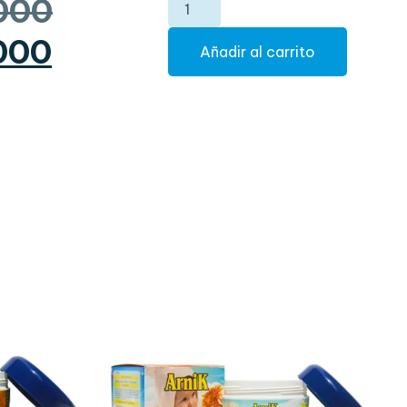
000
000
Añadir al carrito